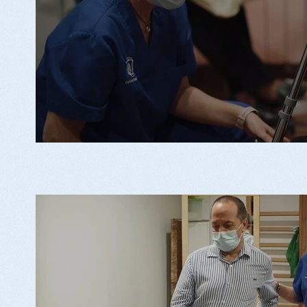
Àrea mèdica i de salut físi