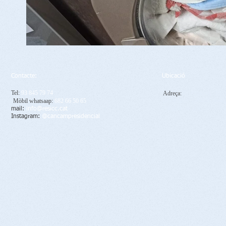
Contacte:
Ubicació
Tel:
93 845 79 74
Adreça:
C. Mimosa, 10. 
Mòbil whatsaap:
682 66 50 65
del Vallès. 08480. Barc
mail:
info@resicc.cat
Catalunya. Esp.
Instagram:
@cancampresidencial