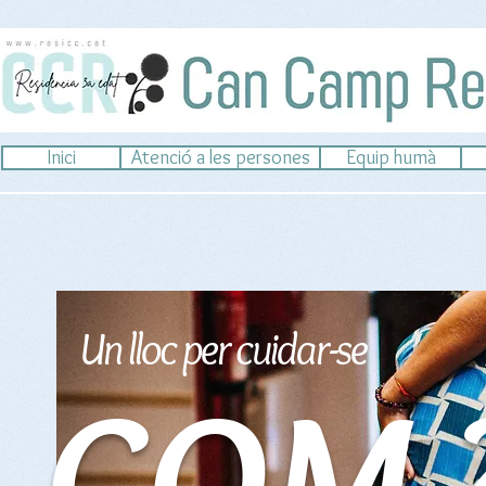
Inici
Atenció a les persones
Equip humà
Un lloc per cuidar-se
COM 