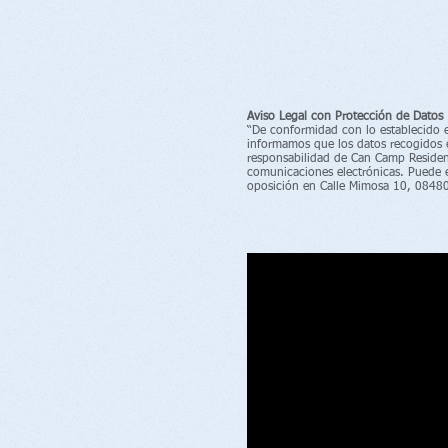
Aviso Legal con Protección de Datos
“De conformidad con lo establecido 
informamos que los datos recogidos 
responsabilidad de Can Camp Residenc
comunicaciones electrónicas. Puede e
oposición en Calle Mimosa 10, 08480 