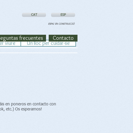
CAT
ESP
ESPAI EN CONSTRUCCIÓ
reguntas frecuentes
Contacto
er viure
Un lloc per cuidar-se
áis en poneros en contacto con
ok, etc.) Os esperamos!