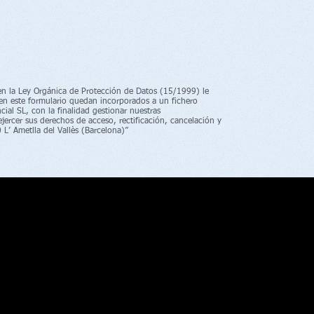
en la Ley Orgánica de Protección de Datos (15/1999) le
en este formulario quedan incorporados a un fichero
ial SL, con la finalidad gestionar nuestras
jercer sus derechos de acceso, rectificación, cancelación y
L’ Ametlla del Vallès (Barcelona)”