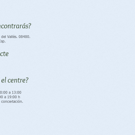
contrarás?
 del Vallès. 08480.
Esp.
acte
 el centre?
10:00 a 13:00
00 a 19:00 h
 concertación.