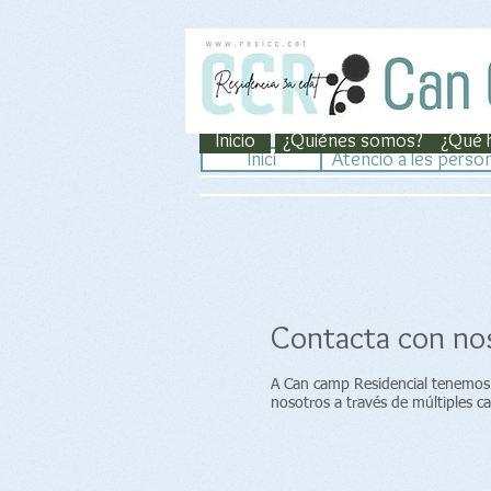
Inicio
¿Quiénes somos?
¿Qué 
Inici
Atenció a les perso
Contacta con no
A Can camp Residencial tenemos 
nosotros a través de múltiples c