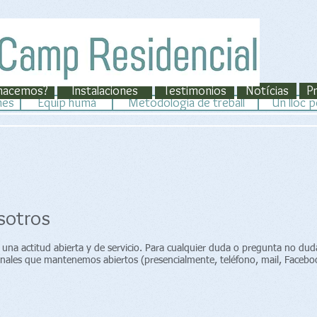
hacemos?
Instalaciones
Testimonios
Notícias
P
nes
Equip humà
Metodologia de treball
Un lloc p
sotros
una actitud abierta y de servicio. Para cualquier duda o pregunta no dud
anales que mantenemos abiertos (presencialmente, teléfono, mail, Facebo